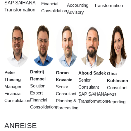
SAP S/4HANA
Financial
Accounting
Transformation
Transformation
Consolidation
Advisory
Dmitrij
Peter
Goran
Aboud Sadek
Gina
Rempel
Thesing
Kovacic
Senior
Kuhlmann
Solution
Manager
Senior
Consultant
Consultant
Expert
Financial
Consultant
SAP S/4HANA
ESG
Financial
Consolidation
Planning &
Transformation
Reporting
Consolidation
Forecasting
ANREISE