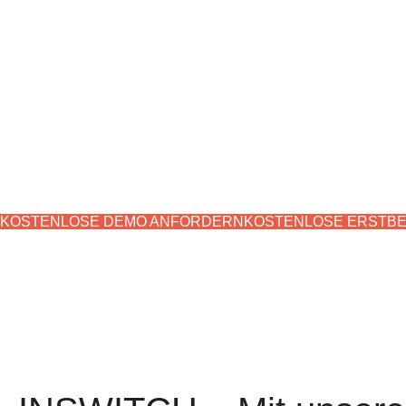
INSWITCH –
Ihr 
SAP S/4HANA Gr
reibungslos.
KOSTENLOSE DEMO ANFORDERN
KOSTENLOSE ERSTB