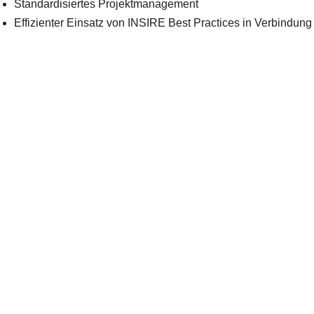
Standardisiertes Projektmanagement
Effizienter Einsatz von INSIRE Best Practices in Verbindu
„Mit unserer optimierten Methodik INSW
S/4HANA Finance for Group Reporting.“
Inna Wolf
Senior Business Advisor Financial Cons