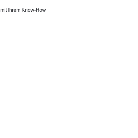
ng mit Ihrem Know-How
ITCH ermöglichen wir Ihnen einen leich
olidation