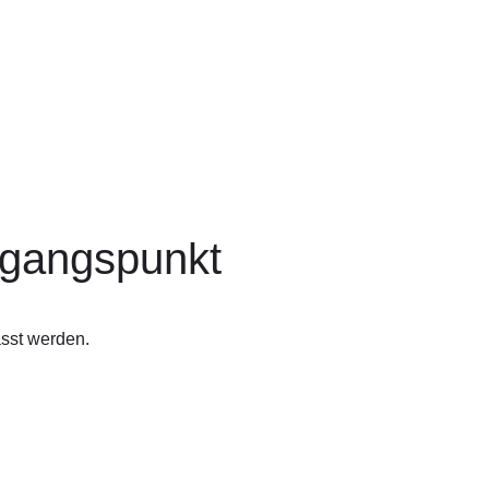
angspunkt​
sst werden.