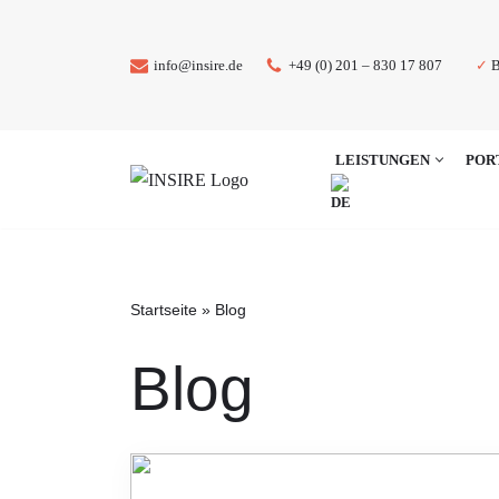
Zum
✓
B
info@insire.de
+49 (0) 201 – 830 17 807
Inhalt
springen
LEISTUNGEN
POR
Startseite
»
Blog
Blog