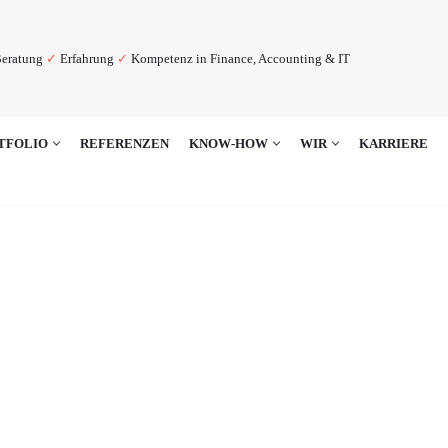
eratung
✓
Erfahrung
✓
Kompetenz in Finance, Accounting & IT
TFOLIO
REFERENZEN
KNOW-HOW
WIR
KARRIERE
che und flexible Forecast