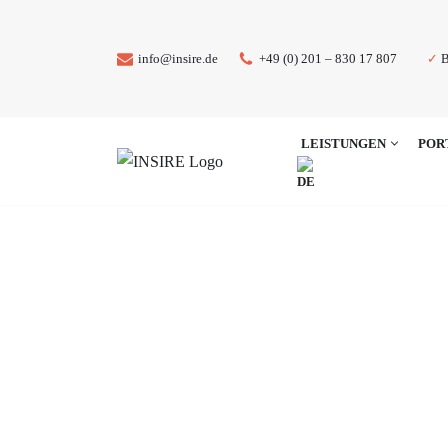
Zum
✓
B
info@insire.de
+49 (0) 201 – 830 17 807
Inhalt
springen
LEISTUNGEN
POR
Transparente, verlässli
Analytics Cloud