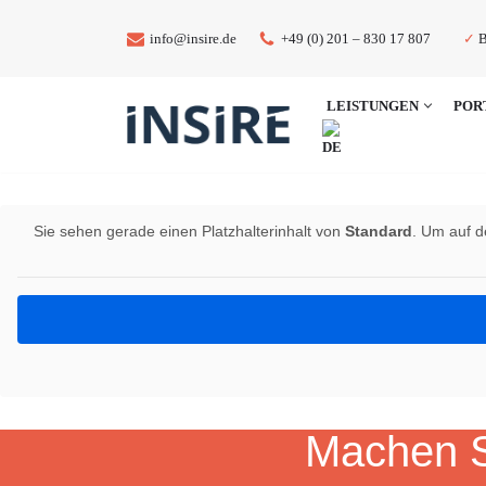
✓
B
info@insire.de
+49 (0) 201 – 830 17 807
Zum
Inhalt
LEISTUNGEN
POR
springen
Sie sehen gerade einen Platzhalterinhalt von
Standard
. Um auf d
Machen S