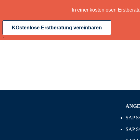
In einer kostenlosen Erstberat
KOstenlose Erstberatung vereinbaren
.
ANG
SAP S
SAP S/