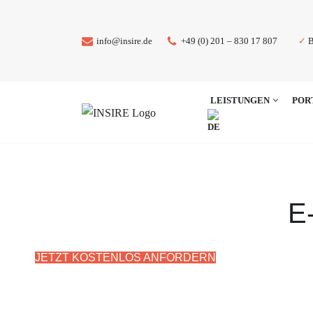
Zum
✓
B
info@insire.de
+49 (0) 201 – 830 17 807
Inhalt
springen
LEISTUNGEN
POR
E
JETZT KOSTENLOS ANFORDERN