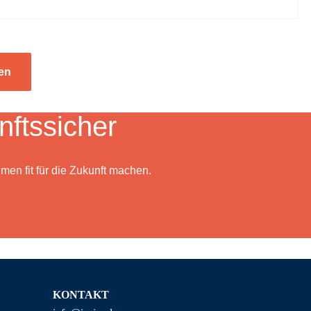
ten
ftssicher
men fit für die Zukunft machen.
KONTAKT