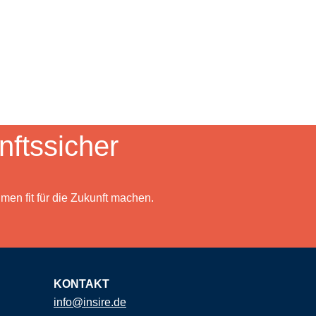
ftssicher
men fit für die Zukunft machen.
KONTAKT
info@insire.de