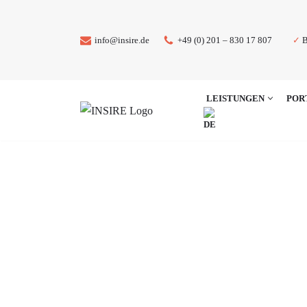
Zum
✓
B
info@insire.de
+49 (0) 201 – 830 17 807
Inhalt
springen
LEISTUNGEN
POR
EINFÜHRUNG SAP S/