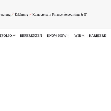
eratung
✓
Erfahrung
✓
Kompetenz in Finance, Accounting & IT
TFOLIO
REFERENZEN
KNOW-HOW
WIR
KARRIERE
4HANA FOR GROUP RE