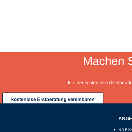
Machen S
In einer kostenlosen Erstberat
kostenlose Erstberatung vereinbaren
ANG
SAP S