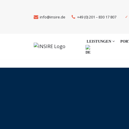
Zum
info@insire.de
+49 (0) 201 – 830 17 807
✓
Inhalt
springen
LEISTUNGEN
POR