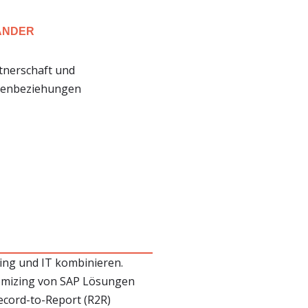
ANDER
rtnerschaft und
denbeziehungen
ing und IT kombinieren.
tomizing von SAP Lösungen
ecord-to-Report (R2R)