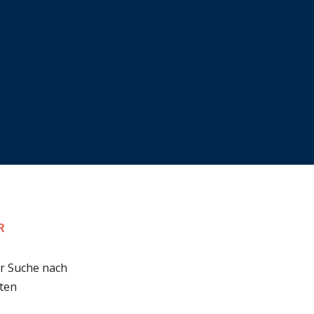
R
er Suche nach
hten