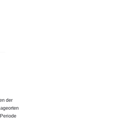
en der
lageorten
 Periode