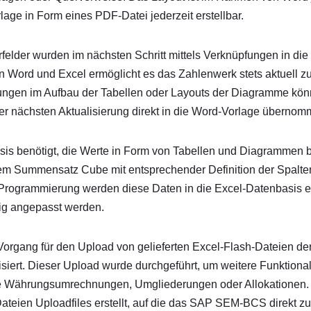
ge in Form eines PDF-Datei jederzeit erstellbar.
lder wurden im nächsten Schritt mittels Verknüpfungen in di
n Word und Excel ermöglicht es das Zahlenwerk stets aktuell zu
ngen im Aufbau der Tabellen oder Layouts der Diagramme könn
r nächsten Aktualisierung direkt in die Word-Vorlage überno
sis benötigt, die Werte in Form von Tabellen und Diagrammen b
em Summensatz Cube mit entsprechender Definition der Spalten
A Programmierung werden diese Daten in die Excel-Datenbasis e
tig angepasst werden.
organg für den Upload von gelieferten Excel-Flash-Dateien de
ert. Dieser Upload wurde durchgeführt, um weitere Funktionali
ie Währungsumrechnungen, Umgliederungen oder Allokationen.
ien Uploadfiles erstellt, auf die das SAP SEM-BCS direkt zu