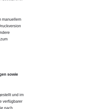
em manuellem
Druckversion
ondere
s zum
gen sowie
stellt und im
e verfügbarer
je nach