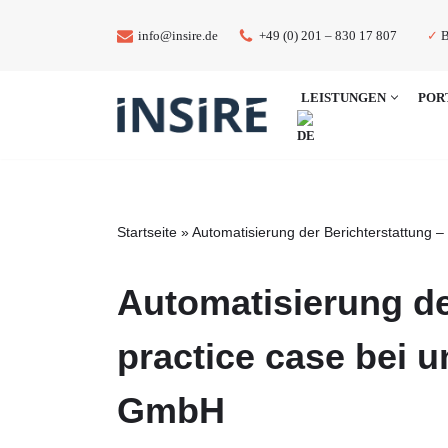
✓
B
info@insire.de
+49 (0) 201 – 830 17 807
Zum
Inhalt
LEISTUNGEN
POR
springen
Startseite
»
Automatisierung der Berichterstattung
Automatisierung de
practice case bei
GmbH