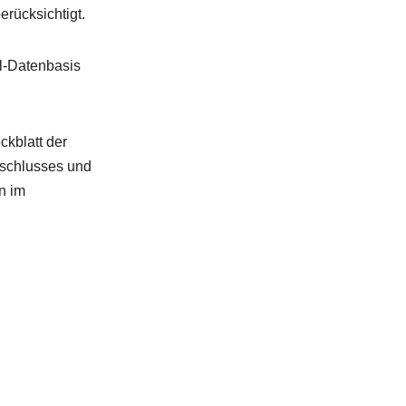
rücksichtigt.
l-Datenbasis
kblatt der
bschlusses und
n im