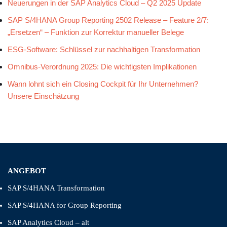
Neuerungen in der SAP Analytics Cloud – Q2 2025 Update
SAP S/4HANA Group Reporting 2502 Release – Feature 2/7:
„Ersetzen“ – Funktion zur Korrektur manueller Belege
ESG-Software: Schlüssel zur nachhaltigen Transformation
Omnibus-Verordnung 2025: Die wichtigsten Implikationen
Wann lohnt sich ein Closing Cockpit für Ihr Unternehmen?
Unsere Einschätzung
ANGEBOT
SAP S/4HANA Transformation
SAP S/4HANA for Group Reporting
SAP Analytics Cloud – alt