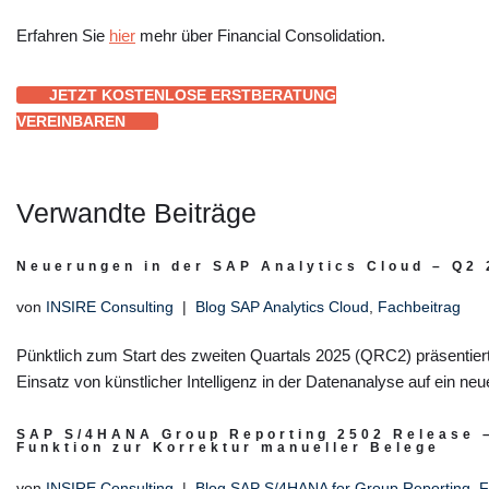
Erfahren Sie
hier
mehr über Financial Consolidation.
JETZT KOSTENLOSE ERSTBERATUNG
VEREINBAREN
Verwandte Beiträge
Neuerungen in der SAP Analytics Cloud – Q2
von
INSIRE Consulting
Blog SAP Analytics Cloud
,
Fachbeitrag
Pünktlich zum Start des zweiten Quartals 2025 (QRC2) präsentie
Einsatz von künstlicher Intelligenz in der Datenanalyse auf ein ne
SAP S/4HANA Group Reporting 2502 Release –
Funktion zur Korrektur manueller Belege
von
INSIRE Consulting
Blog SAP S/4HANA for Group Reporting
,
F