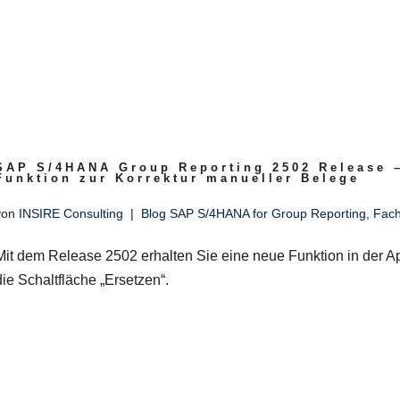
SAP S/4HANA Group Reporting 2502 Release –
Funktion zur Korrektur manueller Belege
von
INSIRE Consulting
Blog SAP S/4HANA for Group Reporting
,
Fach
Mit dem Release 2502 erhalten Sie eine neue Funktion in der
die Schaltfläche „Ersetzen“.