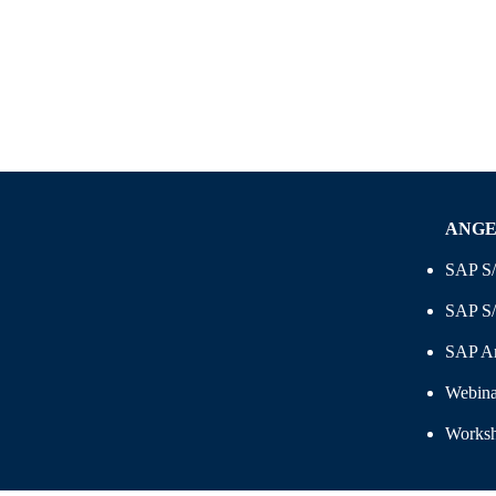
ANG
SAP S
SAP S/
SAP An
Webina
Works