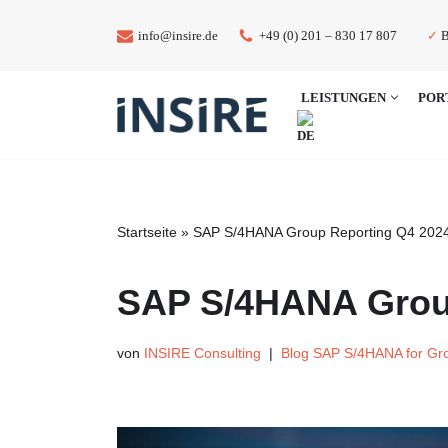
✓
B
info@insire.de
+49 (0) 201 – 830 17 807
Zum
Inhalt
LEISTUNGEN
POR
springen
Startseite
»
SAP S/4HANA Group Reporting Q4 202
SAP S/4HANA Group
von
INSIRE Consulting
Blog SAP S/4HANA for Gr