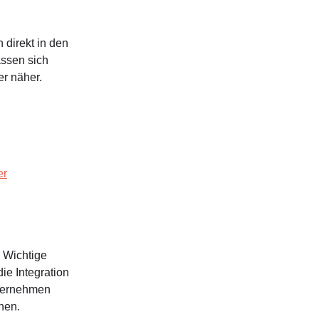
 direkt in den
ssen sich
er näher.
er
. Wichtige
ie Integration
nternehmen
hen.