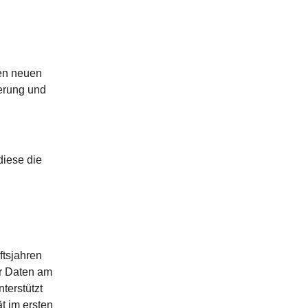
den neuen
ierung und
diese die
ftsjahren
er Daten am
terstützt
t im ersten