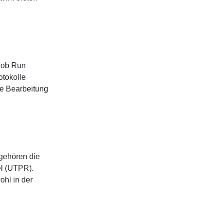
„Job Run
otokolle
ie Bearbeitung
gehören die
el (UTPR).
ohl in der