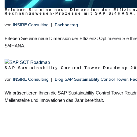
Erleben Sie eine neue Dimension der Effizien
Rechnungswesen-Prozesse mit SAP S/4HANA.
von
INSIRE Consulting
Fachbeitrag
Erleben Sie eine neue Dimension der Effizienz: Optimieren Sie 
S/4HANA.
SAP Sustainability Control Tower Roadmap 2
von
INSIRE Consulting
Blog SAP Sustainability Control Tower
,
Fac
Wir präsentieren Ihnen die SAP Sustainability Control Tower Roa
Meilensteine und Innovationen das Jahr bereithält.