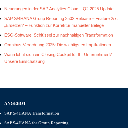
Neuerungen in der SAP Analytics Cloud – Q2 2025 Update
SAP S/4HANA Group Reporting 2502 Release – Feature 2/7:
„Ersetzen“ – Funktion zur Korrektur manueller Belege
ESG-Software: Schlüssel zur nachhaltigen Transformation
Omnibus-Verordnung 2025: Die wichtigsten Implikationen
Wann lohnt sich ein Closing Cockpit für Ihr Unternehmen?
Unsere Einschätzung
ANGEBOT
SAP S/4HANA Transformation
SAP S/4HANA for Group Reporting