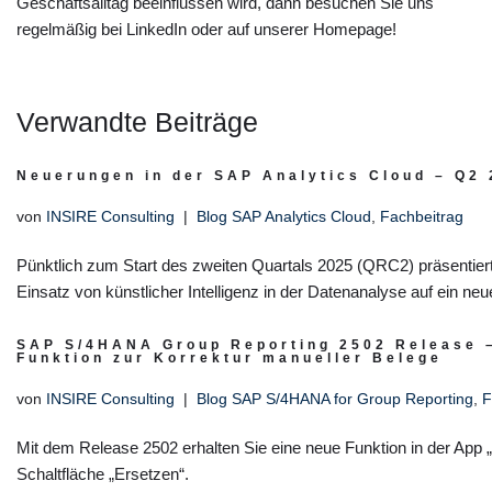
Geschäftsalltag beeinflussen wird, dann besuchen Sie uns
regelmäßig bei LinkedIn oder auf unserer Homepage!
Verwandte Beiträge
Neuerungen in der SAP Analytics Cloud – Q2
von
INSIRE Consulting
Blog SAP Analytics Cloud
,
Fachbeitrag
Pünktlich zum Start des zweiten Quartals 2025 (QRC2) präsentie
Einsatz von künstlicher Intelligenz in der Datenanalyse auf ein ne
SAP S/4HANA Group Reporting 2502 Release –
Funktion zur Korrektur manueller Belege
von
INSIRE Consulting
Blog SAP S/4HANA for Group Reporting
,
F
Mit dem Release 2502 erhalten Sie eine neue Funktion in der App
Schaltfläche „Ersetzen“.