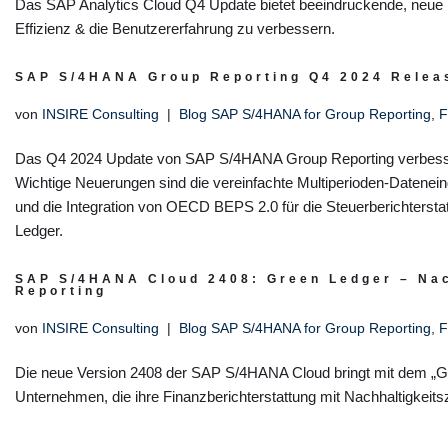
Das SAP Analytics Cloud Q4 Update bietet beeindruckende, neue 
Effizienz & die Benutzererfahrung zu verbessern.
SAP S/4HANA Group Reporting Q4 2024 Relea
von
INSIRE Consulting
Blog SAP S/4HANA for Group Reporting
,
F
Das Q4 2024 Update von SAP S/4HANA Group Reporting verbessert 
Wichtige Neuerungen sind die vereinfachte Multiperioden-Datenein
und die Integration von OECD BEPS 2.0 für die Steuerberichterst
Ledger.
SAP S/4HANA Cloud 2408: Green Ledger – Nac
Reporting
von
INSIRE Consulting
Blog SAP S/4HANA for Group Reporting
,
F
Die neue Version 2408 der SAP S/4HANA Cloud bringt mit dem „Gr
Unternehmen, die ihre Finanzberichterstattung mit Nachhaltigkeit