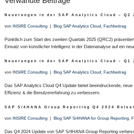
Verwandte Beiträge
Neuerungen in der SAP Analytics Cloud – Q2
von
INSIRE Consulting
Blog SAP Analytics Cloud
,
Fachbeitrag
Pünktlich zum Start des zweiten Quartals 2025 (QRC2) präsentie
Einsatz von künstlicher Intelligenz in der Datenanalyse auf ein ne
Neuerungen in der SAP Analytics Cloud – Q1
von
INSIRE Consulting
Blog SAP Analytics Cloud
,
Fachbeitrag
Das SAP Analytics Cloud Q4 Update bietet beeindruckende, neue 
Effizienz & die Benutzererfahrung zu verbessern.
SAP S/4HANA Group Reporting Q4 2024 Relea
von
INSIRE Consulting
Blog SAP S/4HANA for Group Reporting
,
F
Das Q4 2024 Update von SAP S/4HANA Group Reporting verbessert 