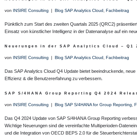
von
INSIRE Consulting
Blog SAP Analytics Cloud
,
Fachbeitrag
Pünktlich zum Start des zweiten Quartals 2025 (QRC2) präsentie
Einsatz von künstlicher Intelligenz in der Datenanalyse auf ein ne
Neuerungen in der SAP Analytics Cloud – Q1
von
INSIRE Consulting
Blog SAP Analytics Cloud
,
Fachbeitrag
Das SAP Analytics Cloud Q4 Update bietet beeindruckende, neue 
Effizienz & die Benutzererfahrung zu verbessern.
SAP S/4HANA Group Reporting Q4 2024 Relea
von
INSIRE Consulting
Blog SAP S/4HANA for Group Reporting
,
F
Das Q4 2024 Update von SAP S/4HANA Group Reporting verbessert 
Wichtige Neuerungen sind die vereinfachte Multiperioden-Datenein
und die Integration von OECD BEPS 2.0 für die Steuerberichterst